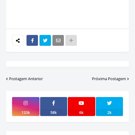
Postagem Anterior
Próxima Postagem
133k
58k
6k
2k