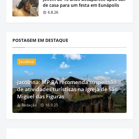
de casa para um festa em Eunápolis
6.8.26
POSTAGEM EM DESTAQUE
Jacobina
Jacobina: MP-BA recomenda suspensão
de atividades turísticas na Igreja de São
Miguel das Figuras
Redação
16.9.25