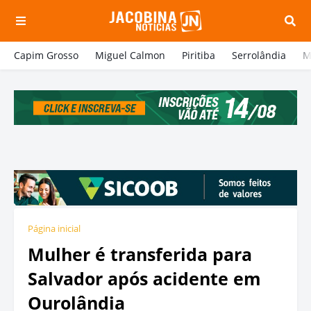
Capim Grosso
Miguel Calmon
Piritiba
Serrolândia
M
Página inicial
Mulher é transferida para
Salvador após acidente em
Ourolândia