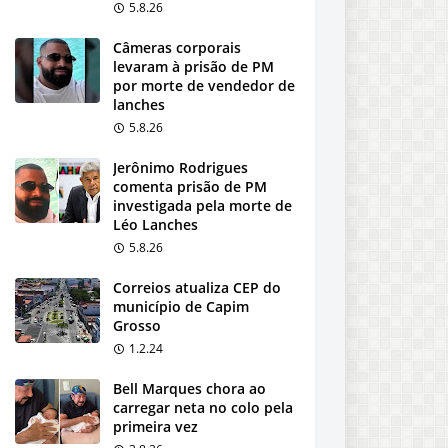
5.8.26
Câmeras corporais
levaram à prisão de PM
por morte de vendedor de
lanches
5.8.26
Jerônimo Rodrigues
comenta prisão de PM
investigada pela morte de
Léo Lanches
5.8.26
Correios atualiza CEP do
município de Capim
Grosso
1.2.24
Bell Marques chora ao
carregar neta no colo pela
primeira vez