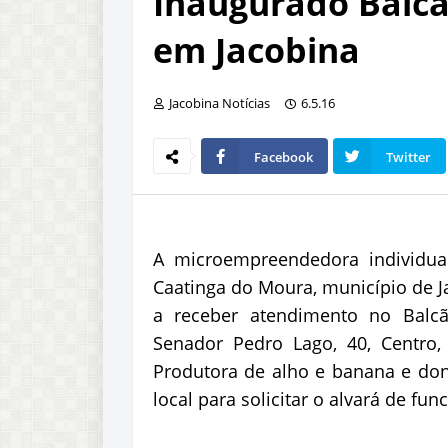
Inaugurado Balc
em Jacobina
Jacobina Notícias
6.5.16
Facebook
Twitter
A microempreendedora individua
Caatinga do Moura, município de Ja
a receber atendimento no Balcã
Senador Pedro Lago, 40, Centro,
Produtora de alho e banana e don
local para solicitar o alvará de fu