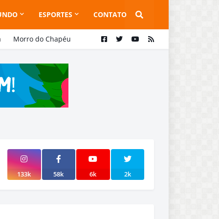
UNDO
ESPORTES
CONTATO
a
Morro do Chapéu
133k
58k
6k
2k