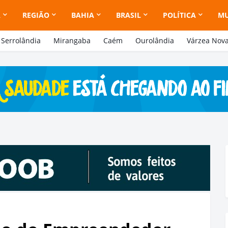
A
REGIÃO
BAHIA
BRASIL
POLÍTICA
M
Serrolândia
Mirangaba
Caém
Ourolândia
Várzea Nov