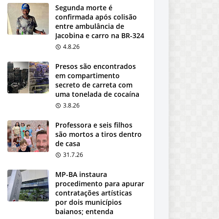
Segunda morte é
confirmada após colisão
entre ambulância de
Jacobina e carro na BR-324
4.8.26
Presos são encontrados
em compartimento
secreto de carreta com
uma tonelada de cocaína
3.8.26
Professora e seis filhos
são mortos a tiros dentro
de casa
31.7.26
MP-BA instaura
procedimento para apurar
contratações artísticas
por dois municípios
baianos; entenda