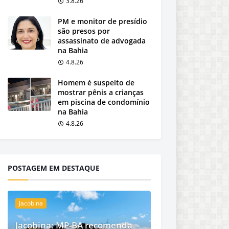
3.8.26
PM e monitor de presídio
são presos por
assassinato de advogada
na Bahia
4.8.26
Homem é suspeito de
mostrar pênis a crianças
em piscina de condomínio
na Bahia
4.8.26
POSTAGEM EM DESTAQUE
Jacobina
Jacobina: MP-BA recomenda