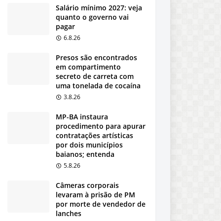
Salário mínimo 2027: veja
quanto o governo vai
pagar
6.8.26
Presos são encontrados
em compartimento
secreto de carreta com
uma tonelada de cocaína
3.8.26
MP-BA instaura
procedimento para apurar
contratações artísticas
por dois municípios
baianos; entenda
5.8.26
Câmeras corporais
levaram à prisão de PM
por morte de vendedor de
lanches