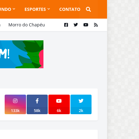
UNDO
ESPORTES
CONTATO
a
Morro do Chapéu
133k
58k
6k
2k