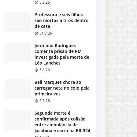
5.8.26
Professora e seis filhos
são mortos a tiros dentro
de casa
31.7.26
Jerônimo Rodrigues
comenta prisão de PM
investigada pela morte de
Léo Lanches
5.8.26
Bell Marques chora ao
carregar neta no colo pela
primeira vez
3.8.26
Segunda morte é
confirmada após colisão
entre ambulância de
Jacobina e carro na BR-324