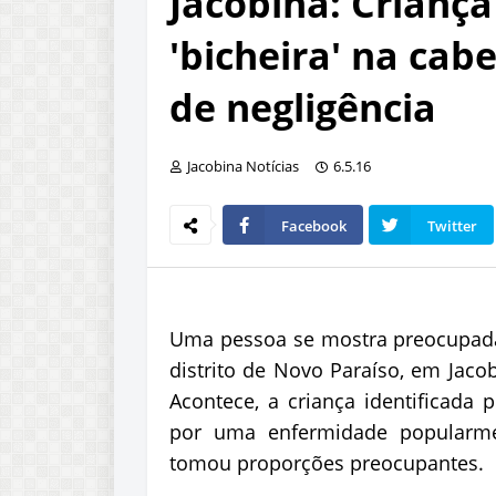
Jacobina: Crianç
'bicheira' na ca
de negligência
Jacobina Notícias
6.5.16
Facebook
Twitter
Uma pessoa se mostra preocupada
distrito de Novo Paraíso, em Jac
Acontece, a criança identificada p
por uma enfermidade popularmen
tomou proporções preocupantes.