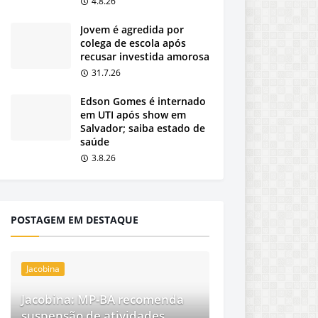
4.8.26
Jovem é agredida por
colega de escola após
recusar investida amorosa
31.7.26
Edson Gomes é internado
em UTI após show em
Salvador; saiba estado de
saúde
3.8.26
POSTAGEM EM DESTAQUE
Jacobina
Jacobina: MP-BA recomenda
suspensão de atividades