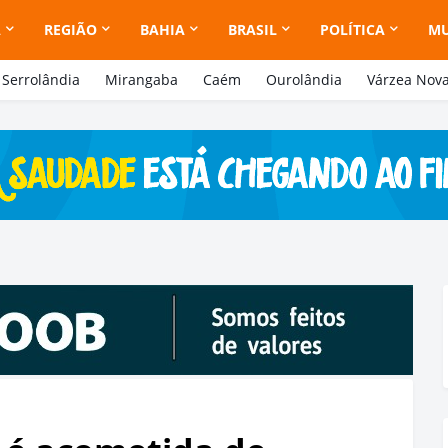
A
REGIÃO
BAHIA
BRASIL
POLÍTICA
M
Serrolândia
Mirangaba
Caém
Ourolândia
Várzea Nov