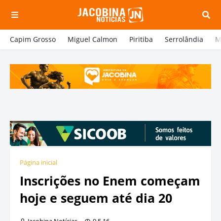
Capim Grosso
Miguel Calmon
Piritiba
Serrolândia
M
Página inicial
Inscrições no Enem começam
hoje e seguem até dia 20
Jacobina Notícias
9.5.16