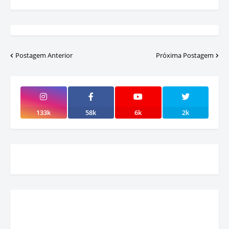
Postagem Anterior
Próxima Postagem
133k
58k
6k
2k