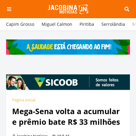
Capim Grosso
Miguel Calmon
Piritiba
Serrolândia
M
Página inicial
Mega-Sena volta a acumular
e prêmio bate R$ 33 milhões
Jacobina Notícias
18.5.16