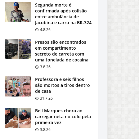
Segunda morte é
confirmada após colisão
entre ambulância de
Jacobina e carro na BR-324
4.8.26
Presos são encontrados
em compartimento
secreto de carreta com
uma tonelada de cocaína
3.8.26
Professora e seis filhos
são mortos a tiros dentro
de casa
31.7.26
Bell Marques chora ao
carregar neta no colo pela
primeira vez
3.8.26