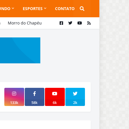
UNDO
ESPORTES
CONTATO
a
Morro do Chapéu
133k
58k
6k
2k