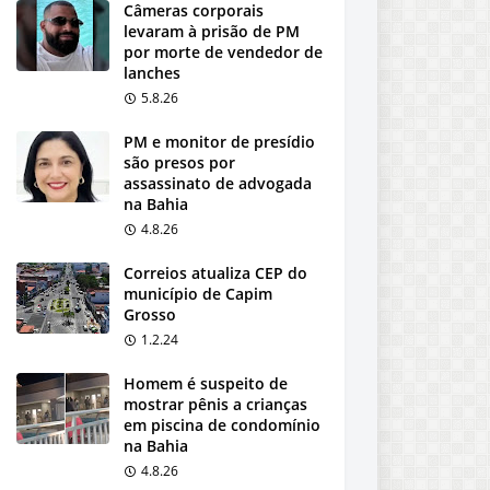
Câmeras corporais
levaram à prisão de PM
por morte de vendedor de
lanches
5.8.26
PM e monitor de presídio
são presos por
assassinato de advogada
na Bahia
4.8.26
Correios atualiza CEP do
município de Capim
Grosso
1.2.24
Homem é suspeito de
mostrar pênis a crianças
em piscina de condomínio
na Bahia
4.8.26