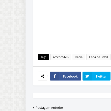
Tags
América-MG
Bahia
Copa do Brasil
Facebook
Twitter
Postagem Anterior