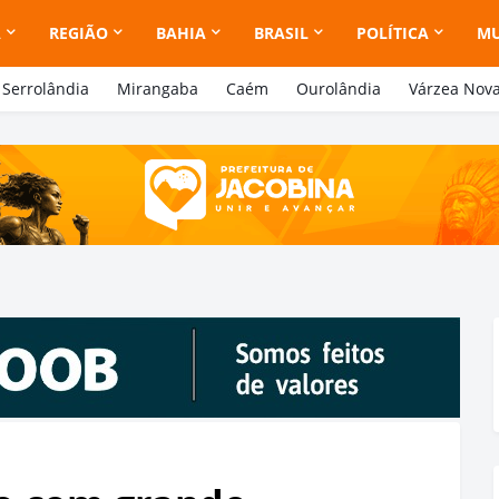
A
REGIÃO
BAHIA
BRASIL
POLÍTICA
M
Serrolândia
Mirangaba
Caém
Ourolândia
Várzea Nov