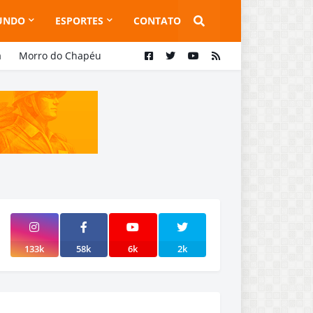
UNDO
ESPORTES
CONTATO
a
Morro do Chapéu
133k
58k
6k
2k