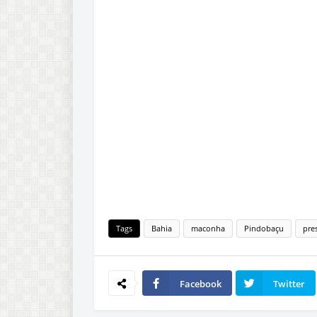
Tags
Bahia
maconha
Pindobaçu
pre
Facebook
Twitter