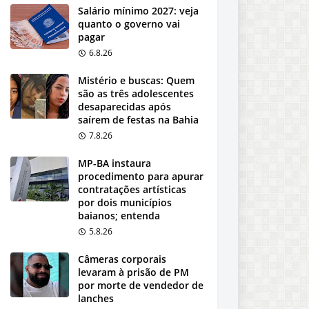
Salário mínimo 2027: veja
quanto o governo vai
pagar
6.8.26
Mistério e buscas: Quem
são as três adolescentes
desaparecidas após
saírem de festas na Bahia
7.8.26
MP-BA instaura
procedimento para apurar
contratações artísticas
por dois municípios
baianos; entenda
5.8.26
Câmeras corporais
levaram à prisão de PM
por morte de vendedor de
lanches