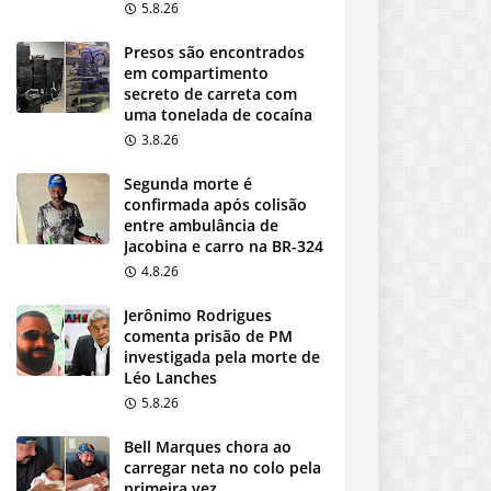
5.8.26
Presos são encontrados
em compartimento
secreto de carreta com
uma tonelada de cocaína
3.8.26
Segunda morte é
confirmada após colisão
entre ambulância de
Jacobina e carro na BR-324
4.8.26
Jerônimo Rodrigues
comenta prisão de PM
investigada pela morte de
Léo Lanches
5.8.26
Bell Marques chora ao
carregar neta no colo pela
primeira vez