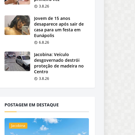
3.8.26
Jovem de 15 anos
desaparece após sair de
casa para um festa em
Eunápolis
6.8.26
Jacobina: Veículo
desgovernado destrói
proteção de madeira no
Centro
3.8.26
POSTAGEM EM DESTAQUE
Jacobina