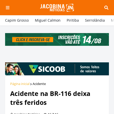
Capim Grosso
Miguel Calmon
Piritiba
Serrolândia
M
Página inicial
Acidente
Acidente na BR-116 deixa
três feridos