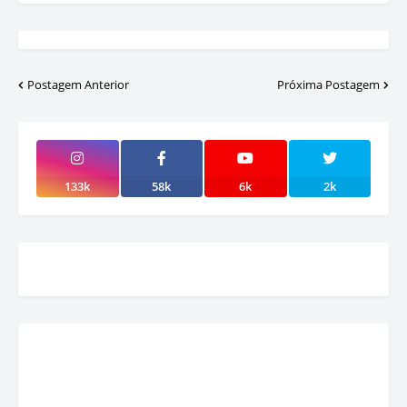
Postagem Anterior
Próxima Postagem
133k
58k
6k
2k