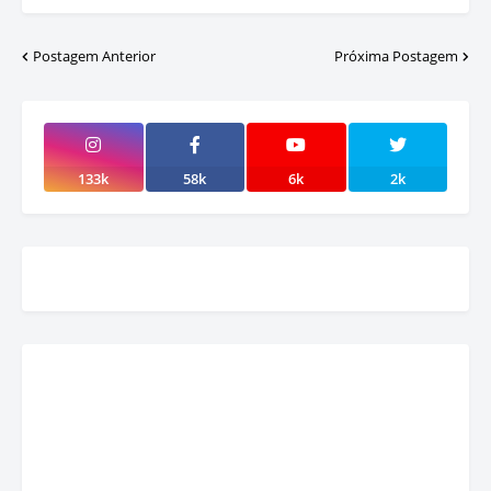
Postagem Anterior
Próxima Postagem
133k
58k
6k
2k