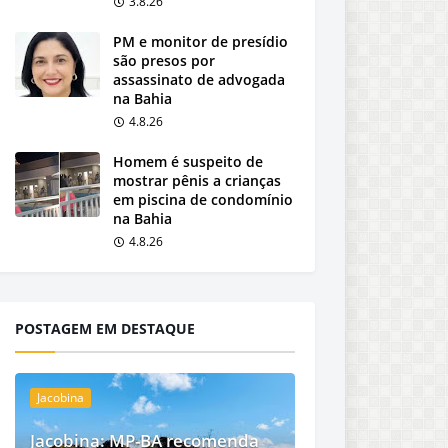
3.8.26
PM e monitor de presídio
são presos por
assassinato de advogada
na Bahia
4.8.26
Homem é suspeito de
mostrar pênis a crianças
em piscina de condomínio
na Bahia
4.8.26
POSTAGEM EM DESTAQUE
Jacobina
Jacobina: MP-BA recomenda