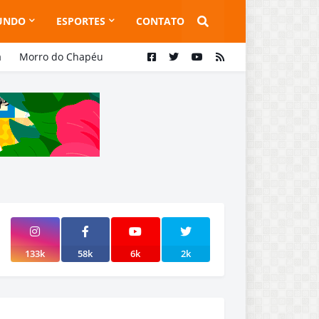
UNDO
ESPORTES
CONTATO
a
Morro do Chapéu
133k
58k
6k
2k