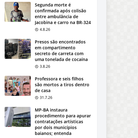
Segunda morte é
confirmada após colisão
entre ambulância de
Jacobina e carro na BR-324
4.8.26
Presos são encontrados
em compartimento
secreto de carreta com
uma tonelada de cocaína
3.8.26
Professora e seis filhos
são mortos a tiros dentro
de casa
31.7.26
MP-BA instaura
procedimento para apurar
contratações artísticas
por dois municípios
baianos; entenda