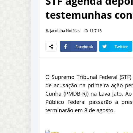
STF agenda depo
testemunhas con
Jacobina Notícias
11.7.16
Facebook
Twitter
O Supremo Tribunal Federal (STF)
de acusação na primeira ação pen
Cunha (PMDB-RJ) na Lava Jato. Ao 
Público Federal passarão a pre
terminarão em 8 de agosto.