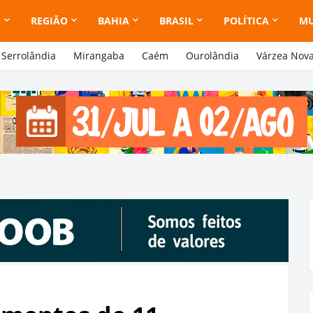
A
REGIÃO
BAHIA
BRASIL
POLÍTICA
M
Serrolândia
Mirangaba
Caém
Ourolândia
Várzea Nov