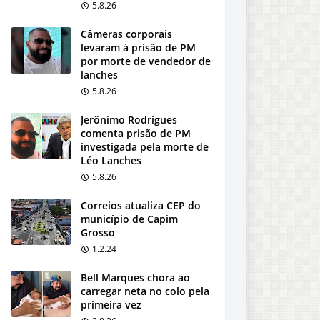
5.8.26
Câmeras corporais
levaram à prisão de PM
por morte de vendedor de
lanches
5.8.26
Jerônimo Rodrigues
comenta prisão de PM
investigada pela morte de
Léo Lanches
5.8.26
Correios atualiza CEP do
município de Capim
Grosso
1.2.24
Bell Marques chora ao
carregar neta no colo pela
primeira vez