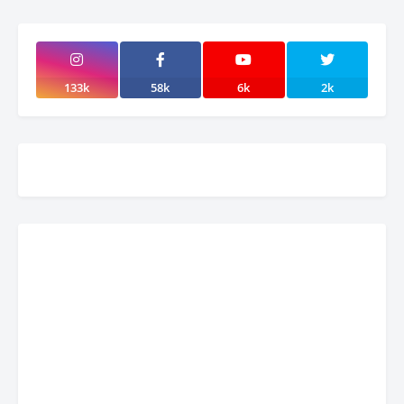
133k
58k
6k
2k