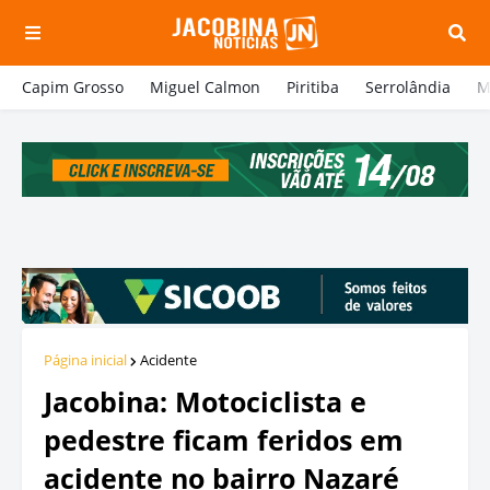
Capim Grosso
Miguel Calmon
Piritiba
Serrolândia
M
Página inicial
Acidente
Jacobina: Motociclista e
pedestre ficam feridos em
acidente no bairro Nazaré