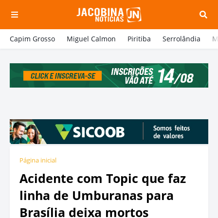
Capim Grosso
Miguel Calmon
Piritiba
Serrolândia
M
Página inicial
Acidente com Topic que faz
linha de Umburanas para
Brasília deixa mortos