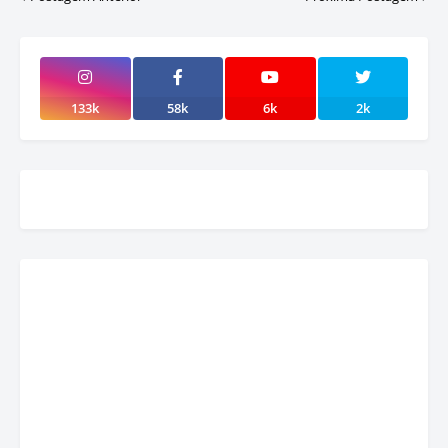
133k
58k
6k
2k