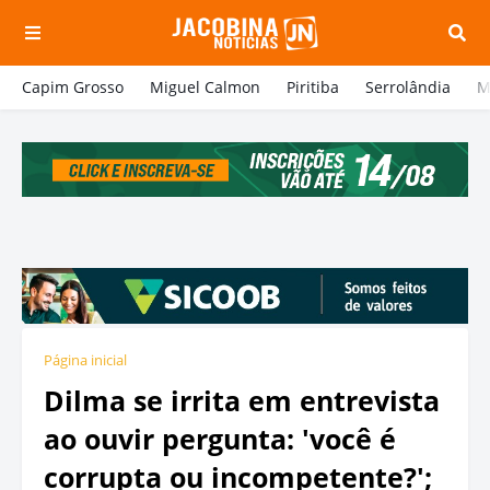
Capim Grosso
Miguel Calmon
Piritiba
Serrolândia
M
Página inicial
Dilma se irrita em entrevista
ao ouvir pergunta: 'você é
corrupta ou incompetente?';