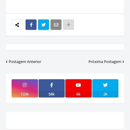
Postagem Anterior
Próxima Postagem
133k
58k
6k
2k