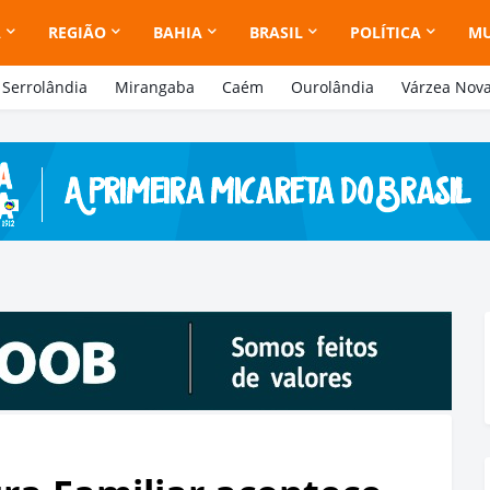
A
REGIÃO
BAHIA
BRASIL
POLÍTICA
M
Serrolândia
Mirangaba
Caém
Ourolândia
Várzea Nov