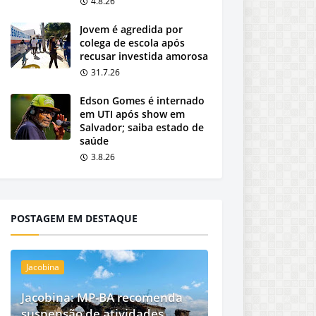
4.8.26
Jovem é agredida por
colega de escola após
recusar investida amorosa
31.7.26
Edson Gomes é internado
em UTI após show em
Salvador; saiba estado de
saúde
3.8.26
POSTAGEM EM DESTAQUE
Jacobina
Jacobina: MP-BA recomenda
suspensão de atividades