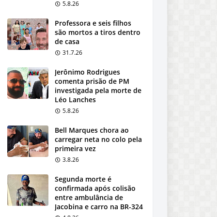
5.8.26
Professora e seis filhos
são mortos a tiros dentro
de casa
31.7.26
Jerônimo Rodrigues
comenta prisão de PM
investigada pela morte de
Léo Lanches
5.8.26
Bell Marques chora ao
carregar neta no colo pela
primeira vez
3.8.26
Segunda morte é
confirmada após colisão
entre ambulância de
Jacobina e carro na BR-324