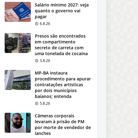
Salário mínimo 2027: veja
quanto o governo vai
pagar
6.8.26
Presos são encontrados
em compartimento
secreto de carreta com
uma tonelada de cocaína
3.8.26
MP-BA instaura
procedimento para apurar
contratações artísticas
por dois municípios
baianos; entenda
5.8.26
Câmeras corporais
levaram à prisão de PM
por morte de vendedor de
lanches