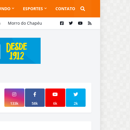
UNDO
ESPORTES
CONTATO
a
Morro do Chapéu
133k
58k
6k
2k