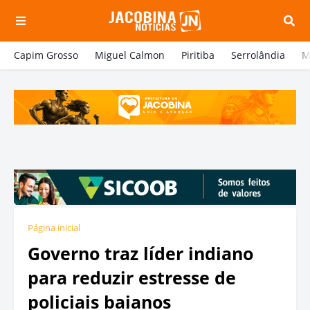
Capim Grosso
Miguel Calmon
Piritiba
Serrolândia
M
Página inicial
Governo traz líder indiano
para reduzir estresse de
policiais baianos