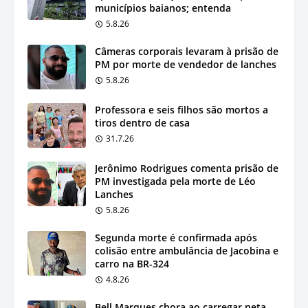
municípios baianos; entenda
5.8.26
Câmeras corporais levaram à prisão de
PM por morte de vendedor de lanches
5.8.26
Professora e seis filhos são mortos a
tiros dentro de casa
31.7.26
Jerônimo Rodrigues comenta prisão de
PM investigada pela morte de Léo
Lanches
5.8.26
Segunda morte é confirmada após
colisão entre ambulância de Jacobina e
carro na BR-324
4.8.26
Bell Marques chora ao carregar neta