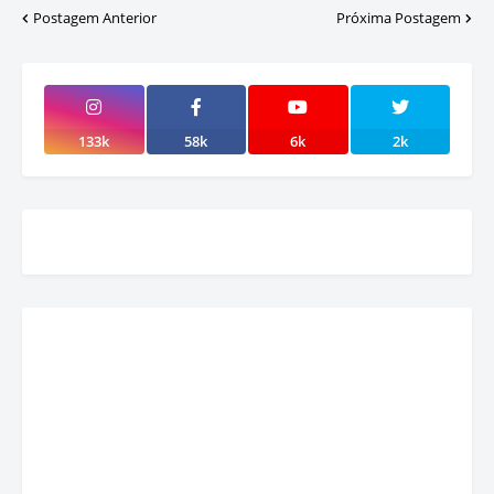
Postagem Anterior
Próxima Postagem
133k
58k
6k
2k