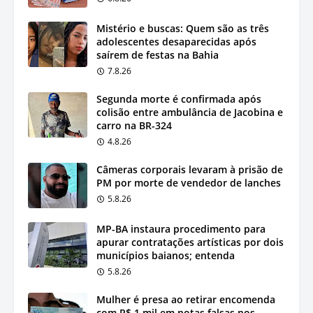
Mistério e buscas: Quem são as três
adolescentes desaparecidas após
saírem de festas na Bahia
7.8.26
Segunda morte é confirmada após
colisão entre ambulância de Jacobina e
carro na BR-324
4.8.26
Câmeras corporais levaram à prisão de
PM por morte de vendedor de lanches
5.8.26
MP-BA instaura procedimento para
apurar contratações artísticas por dois
municípios baianos; entenda
5.8.26
Mulher é presa ao retirar encomenda
com R$ 1 mil em notas falsas nos