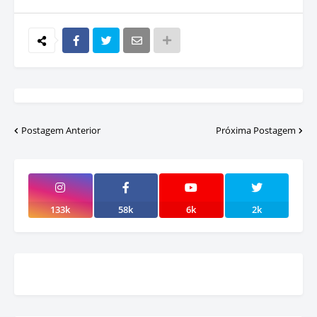
Postagem Anterior
Próxima Postagem
133k
58k
6k
2k