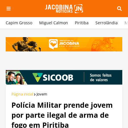
Capim Grosso
Miguel Calmon
Piritiba
Serrolândia
M
Página inicial
Jovem
Polícia Militar prende jovem
por parte ilegal de arma de
fogo em Piritiba