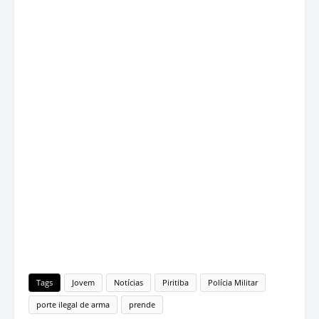
Tags
Jovem
Notícias
Piritiba
Polícia Militar
porte ilegal de arma
prende