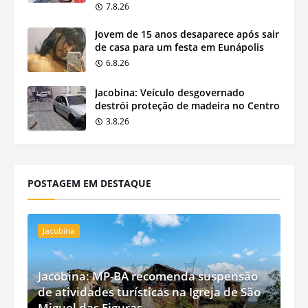
7.8.26
Jovem de 15 anos desaparece após sair
de casa para um festa em Eunápolis
6.8.26
Jacobina: Veículo desgovernado
destrói proteção de madeira no Centro
3.8.26
POSTAGEM EM DESTAQUE
Jacobina
Jacobina: MP-BA recomenda suspensão
de atividades turísticas na Igreja de São
Miguel das Figuras