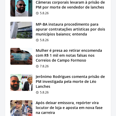
Câmeras corporais levaram à prisão de
PM por morte de vendedor de lanches
5.8.26
MP-BA instaura procedimento para
apurar contratações artísticas por dois
municípios baianos; entenda
5.8.26
Mulher é presa ao retirar encomenda
com R$ 1 mil em notas falsas nos
Correios de Campo Formoso
7.8.26
Jerônimo Rodrigues comenta prisão de
PM investigada pela morte de Léo
Lanches
5.8.26
Após deixar emissora, repórter vira
locutor de loja e aposta em nova fase
na carreira