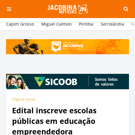
Capim Grosso
Miguel Calmon
Piritiba
Serrolândia
M
Página inicial
Edital inscreve escolas
públicas em educação
empreendedora