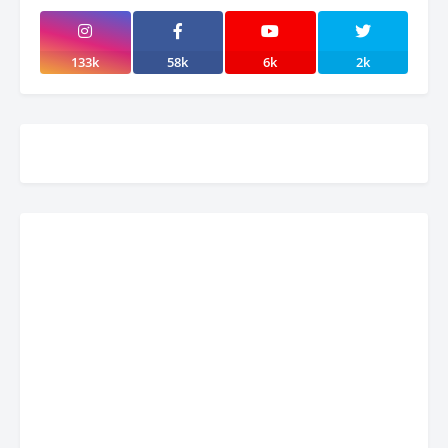
133k
58k
6k
2k