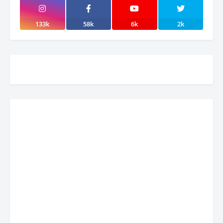
133k
58k
6k
2k