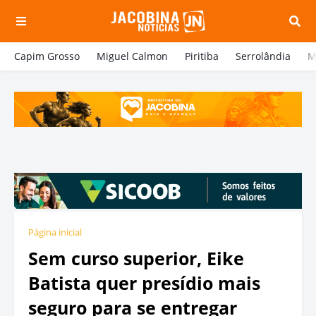
Capim Grosso
Miguel Calmon
Piritiba
Serrolândia
M
Página inicial
Sem curso superior, Eike
Batista quer presídio mais
seguro para se entregar