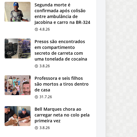
Segunda morte é
confirmada após colisão
entre ambulância de
Jacobina e carro na BR-324
4.8.26
Presos são encontrados
em compartimento
secreto de carreta com
uma tonelada de cocaína
3.8.26
Professora e seis filhos
são mortos a tiros dentro
de casa
31.7.26
Bell Marques chora ao
carregar neta no colo pela
primeira vez
3.8.26