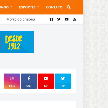
UNDO
ESPORTES
CONTATO
a
Morro do Chapéu
133k
58k
6k
2k