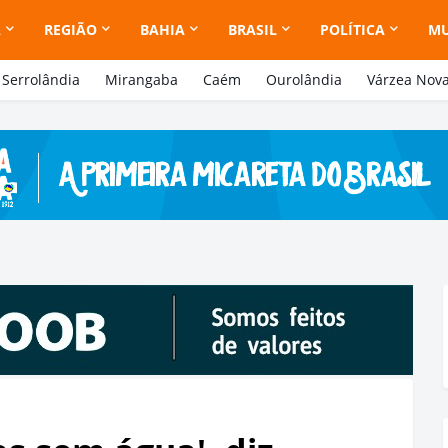
A
REGIÃO
BAHIA
BRASIL
POLÍTICA
M
Serrolândia
Mirangaba
Caém
Ourolândia
Várzea Nov