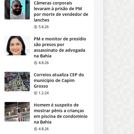
Câmeras corporais
levaram à prisão de PM
por morte de vendedor de
lanches
5.8.26
PM e monitor de presídio
são presos por
assassinato de advogada
na Bahia
4.8.26
Correios atualiza CEP do
município de Capim
Grosso
1.2.24
Homem é suspeito de
mostrar pênis a crianças
em piscina de condomínio
na Bahia
4.8.26