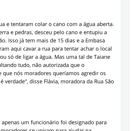
ua e tentaram colar o cano com a água aberta.
erra e pedras, desceu pelo cano e entupiu a
ão. Isso já tem mais de 15 dias e a Embasa
ram aqui cavar a rua para tentar achar o local
cou só de ligar a água. Mas uma tal de Taiane
ultando tudo, não autorizada que o
sse que nós moradores queríamos agredir os
é verdade", disse Flávia, moradora da Rua São
e apenas um funcionário foi designado para
os moradores se uniram para ajudar na