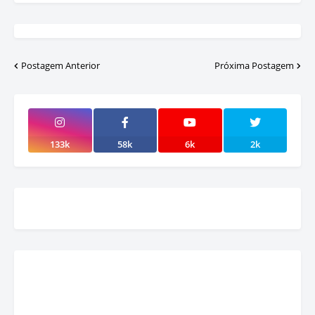
Postagem Anterior
Próxima Postagem
133k
58k
6k
2k