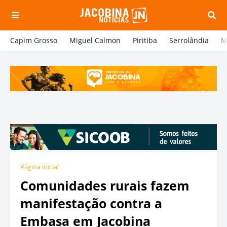
Capim Grosso
Miguel Calmon
Piritiba
Serrolândia
M
Página inicial
Comunidades rurais fazem
manifestação contra a
Embasa em Jacobina