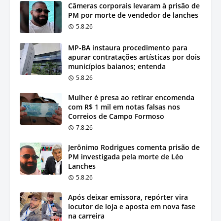
Câmeras corporais levaram à prisão de
PM por morte de vendedor de lanches
5.8.26
MP-BA instaura procedimento para
apurar contratações artísticas por dois
municípios baianos; entenda
5.8.26
Mulher é presa ao retirar encomenda
com R$ 1 mil em notas falsas nos
Correios de Campo Formoso
7.8.26
Jerônimo Rodrigues comenta prisão de
PM investigada pela morte de Léo
Lanches
5.8.26
Após deixar emissora, repórter vira
locutor de loja e aposta em nova fase
na carreira