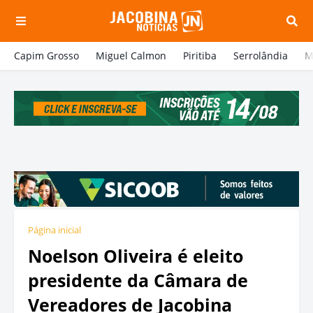
Capim Grosso
Miguel Calmon
Piritiba
Serrolândia
M
Página inicial
Noelson Oliveira é eleito
presidente da Câmara de
Vereadores de Jacobina