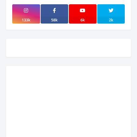
133k
58k
6k
2k