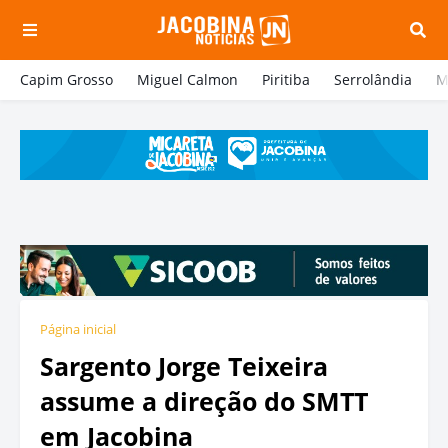
Capim Grosso
Miguel Calmon
Piritiba
Serrolândia
M
Página inicial
Sargento Jorge Teixeira
assume a direção do SMTT
em Jacobina