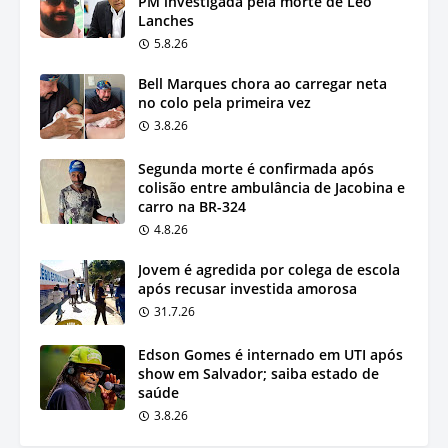
PM investigada pela morte de Léo
Lanches
5.8.26
Bell Marques chora ao carregar neta
no colo pela primeira vez
3.8.26
Segunda morte é confirmada após
colisão entre ambulância de Jacobina e
carro na BR-324
4.8.26
Jovem é agredida por colega de escola
após recusar investida amorosa
31.7.26
Edson Gomes é internado em UTI após
show em Salvador; saiba estado de
saúde
3.8.26