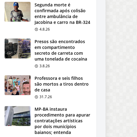
Segunda morte é
confirmada após colisão
entre ambulância de
Jacobina e carro na BR-324
4.8.26
Presos são encontrados
em compartimento
secreto de carreta com
uma tonelada de cocaína
3.8.26
Professora e seis filhos
são mortos a tiros dentro
de casa
31.7.26
MP-BA instaura
procedimento para apurar
contratações artísticas
por dois municípios
baianos; entenda