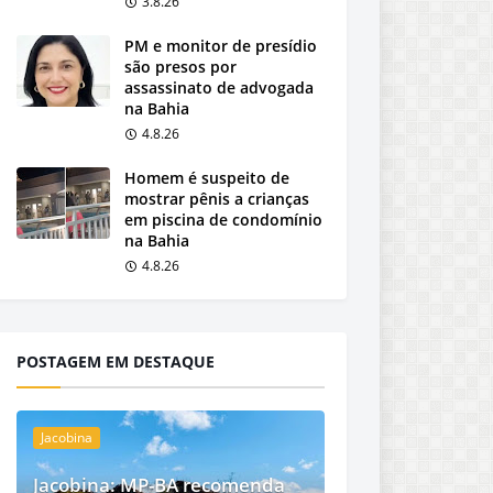
3.8.26
PM e monitor de presídio
são presos por
assassinato de advogada
na Bahia
4.8.26
Homem é suspeito de
mostrar pênis a crianças
em piscina de condomínio
na Bahia
4.8.26
POSTAGEM EM DESTAQUE
Jacobina
Jacobina: MP-BA recomenda