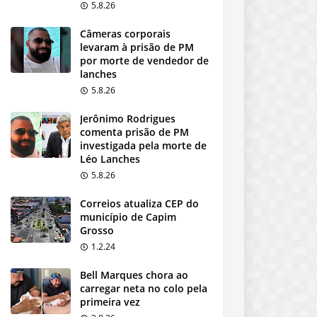
5.8.26
Câmeras corporais
levaram à prisão de PM
por morte de vendedor de
lanches
5.8.26
Jerônimo Rodrigues
comenta prisão de PM
investigada pela morte de
Léo Lanches
5.8.26
Correios atualiza CEP do
município de Capim
Grosso
1.2.24
Bell Marques chora ao
carregar neta no colo pela
primeira vez