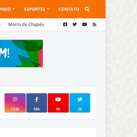
UNDO
ESPORTES
CONTATO
a
Morro do Chapéu
133k
58k
6k
2k