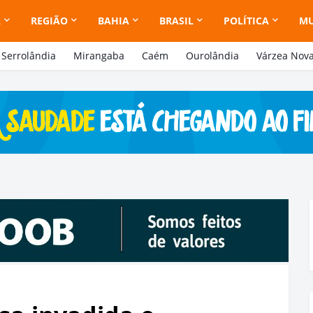
A
REGIÃO
BAHIA
BRASIL
POLÍTICA
M
Serrolândia
Mirangaba
Caém
Ourolândia
Várzea Nov