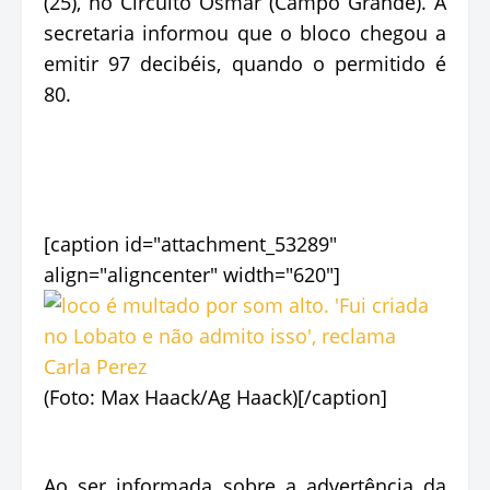
(25), no Circuito Osmar (Campo Grande). A
secretaria informou que o bloco chegou a
emitir 97 decibéis, quando o permitido é
80.
[caption id="attachment_53289"
align="aligncenter" width="620"]
(Foto: Max Haack/Ag Haack)[/caption]
Ao ser informada sobre a advertência da