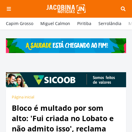
Capim Grosso
Miguel Calmon
Piritiba
Serrolândia
M
Página inicial
Bloco é multado por som
alto: 'Fui criada no Lobato e
não admito isso', reclama