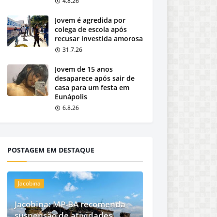
4.8.26
Jovem é agredida por
colega de escola após
recusar investida amorosa
31.7.26
Jovem de 15 anos
desaparece após sair de
casa para um festa em
Eunápolis
6.8.26
POSTAGEM EM DESTAQUE
Jacobina
Jacobina: MP-BA recomenda
suspensão de atividades