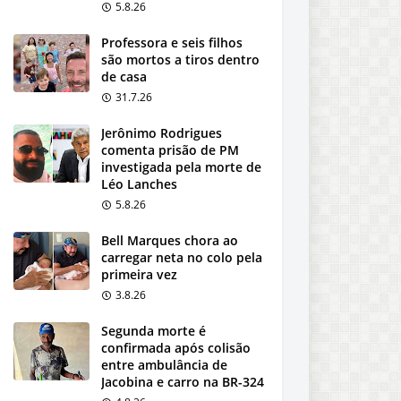
5.8.26
Professora e seis filhos
são mortos a tiros dentro
de casa
31.7.26
Jerônimo Rodrigues
comenta prisão de PM
investigada pela morte de
Léo Lanches
5.8.26
Bell Marques chora ao
carregar neta no colo pela
primeira vez
3.8.26
Segunda morte é
confirmada após colisão
entre ambulância de
Jacobina e carro na BR-324