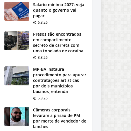
Salário mínimo 2027: veja
quanto o governo vai
pagar
6.8.26
Presos são encontrados
em compartimento
secreto de carreta com
uma tonelada de cocaína
3.8.26
MP-BA instaura
procedimento para apurar
contratações artísticas
por dois municípios
baianos; entenda
5.8.26
Câmeras corporais
levaram à prisão de PM
por morte de vendedor de
lanches