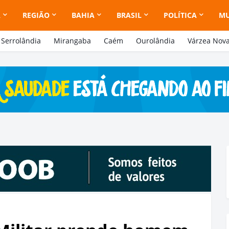
A
REGIÃO
BAHIA
BRASIL
POLÍTICA
M
Serrolândia
Mirangaba
Caém
Ourolândia
Várzea Nov