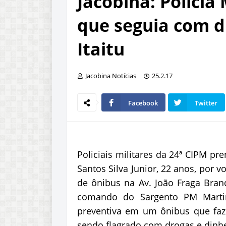
Jacobina: Políci
que seguia com d
Itaitu
Jacobina Notícias
25.2.17
Facebook
Twitter
Policiais militares da 24ª CIPM 
Santos Silva Junior, 22 anos, por 
de ônibus na Av. João Fraga Brand
comando do Sargento PM Martin
preventiva em um ônibus que faz 
sendo flagrado com drogas e dinhe