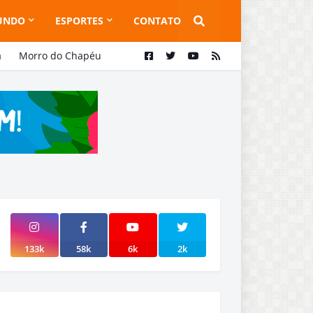
UNDO
ESPORTES
CONTATO
a
Morro do Chapéu
133k
58k
6k
2k