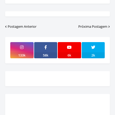
Postagem Anterior
Próxima Postagem
133k
58k
6k
2k