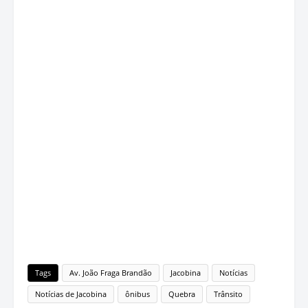
Tags
Av. João Fraga Brandão
Jacobina
Notícias
Notícias de Jacobina
ônibus
Quebra
Trânsito