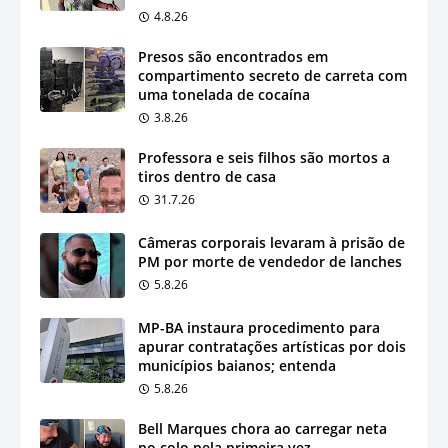
4.8.26
Presos são encontrados em
compartimento secreto de carreta com
uma tonelada de cocaína
3.8.26
Professora e seis filhos são mortos a
tiros dentro de casa
31.7.26
Câmeras corporais levaram à prisão de
PM por morte de vendedor de lanches
5.8.26
MP-BA instaura procedimento para
apurar contratações artísticas por dois
municípios baianos; entenda
5.8.26
Bell Marques chora ao carregar neta
no colo pela primeira vez