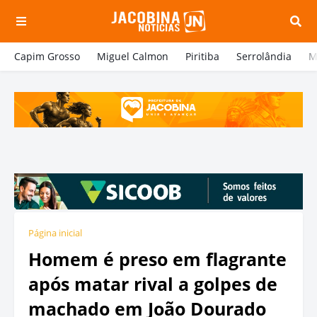
Capim Grosso
Miguel Calmon
Piritiba
Serrolândia
M
Página inicial
Homem é preso em flagrante
após matar rival a golpes de
machado em João Dourado