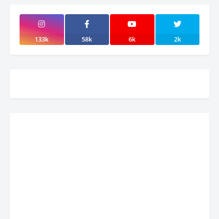
133k
58k
6k
2k