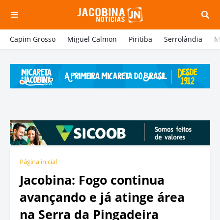
Capim Grosso
Miguel Calmon
Piritiba
Serrolândia
M
Página inicial
Jacobina: Fogo continua
avançando e já atinge área
na Serra da Pingadeira