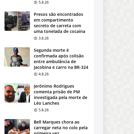
5.8.26
Presos são encontrados
em compartimento
secreto de carreta com
uma tonelada de cocaína
3.8.26
Segunda morte é
confirmada após colisão
entre ambulância de
Jacobina e carro na BR-324
4.8.26
Jerônimo Rodrigues
comenta prisão de PM
investigada pela morte de
Léo Lanches
5.8.26
Bell Marques chora ao
carregar neta no colo pela
primeira vez