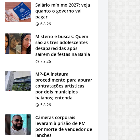
Salário mínimo 2027: veja
quanto o governo vai
pagar
6.8.26
Mistério e buscas: Quem
são as três adolescentes
desaparecidas após
saírem de festas na Bahia
7.8.26
MP-BA instaura
procedimento para apurar
contratações artísticas
por dois municípios
baianos; entenda
5.8.26
Câmeras corporais
levaram à prisão de PM
por morte de vendedor de
lanches