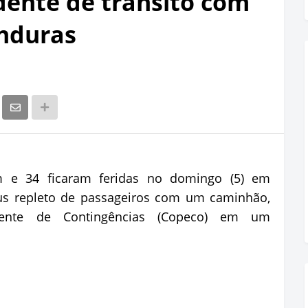
dente de trânsito com
nduras
m e 34 ficaram feridas no domingo (5) em
us repleto de passageiros com um caminhão,
ente de Contingências (Copeco) em um