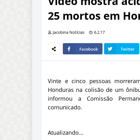
Vídeo mostra aci
25 mortos em Ho
Jacobina Notícias
6.2.17
Facebook
Twitter
Vinte e cinco pessoas morrera
Honduras na colisão de um ônib
informou a Comissão Perman
comunicado.
Atualizando...