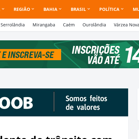
A
REGIÃO
BAHIA
BRASIL
POLÍTICA
M
Serrolândia
Mirangaba
Caém
Ourolândia
Várzea Nov