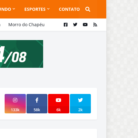
UNDO
ESPORTES
CONTATO
a
Morro do Chapéu
133k
58k
6k
2k