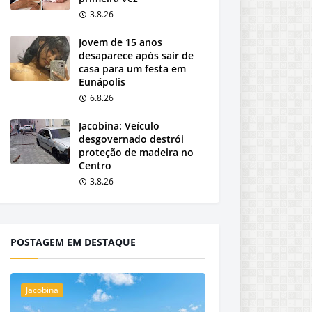
3.8.26
Jovem de 15 anos
desaparece após sair de
casa para um festa em
Eunápolis
6.8.26
Jacobina: Veículo
desgovernado destrói
proteção de madeira no
Centro
3.8.26
POSTAGEM EM DESTAQUE
Jacobina