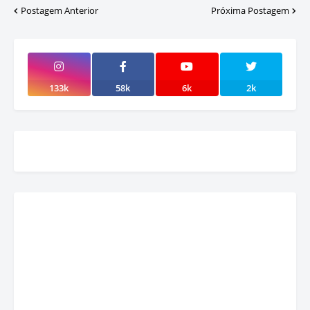
Postagem Anterior
Próxima Postagem
133k
58k
6k
2k