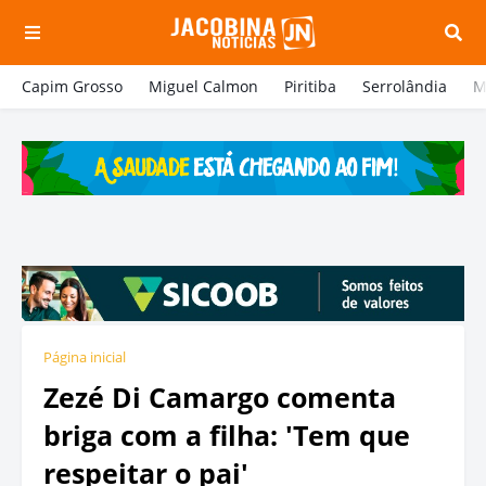
Capim Grosso
Miguel Calmon
Piritiba
Serrolândia
M
Página inicial
Zezé Di Camargo comenta
briga com a filha: 'Tem que
respeitar o pai'