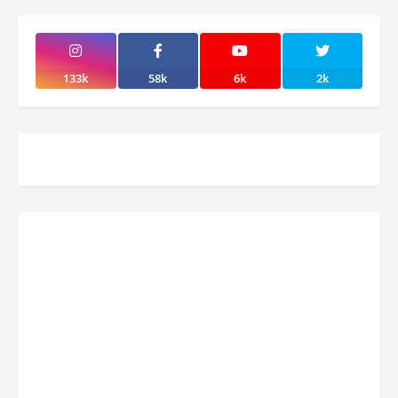
133k
58k
6k
2k