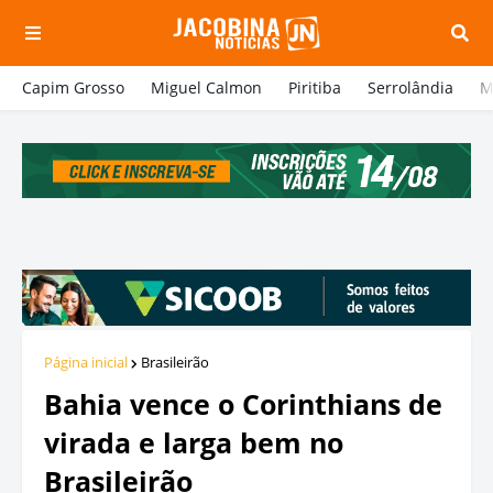
Capim Grosso
Miguel Calmon
Piritiba
Serrolândia
M
Página inicial
Brasileirão
Bahia vence o Corinthians de
virada e larga bem no
Brasileirão