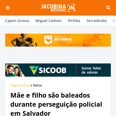
Capim Grosso
Miguel Calmon
Piritiba
Serrolândia
M
Página inicial
Bahia
Mãe e filho são baleados
durante perseguição policial
em Salvador