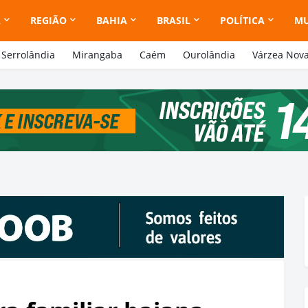
A
REGIÃO
BAHIA
BRASIL
POLÍTICA
M
Serrolândia
Mirangaba
Caém
Ourolândia
Várzea Nov