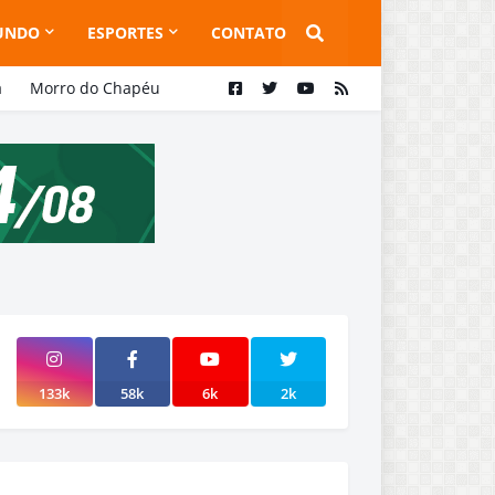
UNDO
ESPORTES
CONTATO
a
Morro do Chapéu
133k
58k
6k
2k