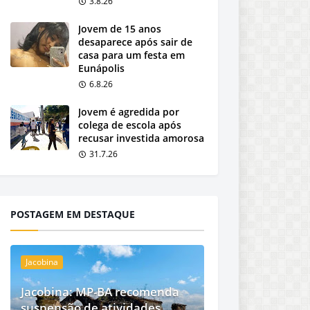
3.8.26
Jovem de 15 anos
desaparece após sair de
casa para um festa em
Eunápolis
6.8.26
Jovem é agredida por
colega de escola após
recusar investida amorosa
31.7.26
POSTAGEM EM DESTAQUE
Jacobina
Jacobina: MP-BA recomenda
suspensão de atividades