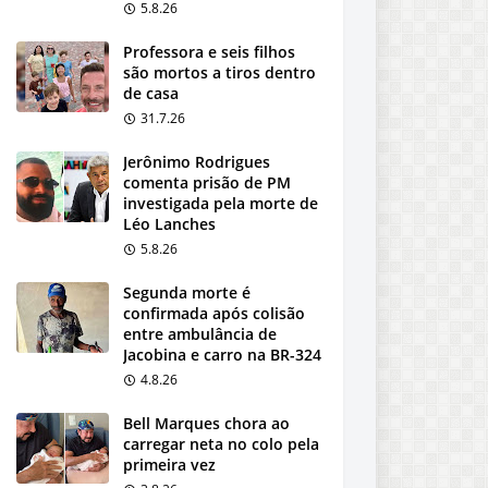
5.8.26
Professora e seis filhos
são mortos a tiros dentro
de casa
31.7.26
Jerônimo Rodrigues
comenta prisão de PM
investigada pela morte de
Léo Lanches
5.8.26
Segunda morte é
confirmada após colisão
entre ambulância de
Jacobina e carro na BR-324
4.8.26
Bell Marques chora ao
carregar neta no colo pela
primeira vez