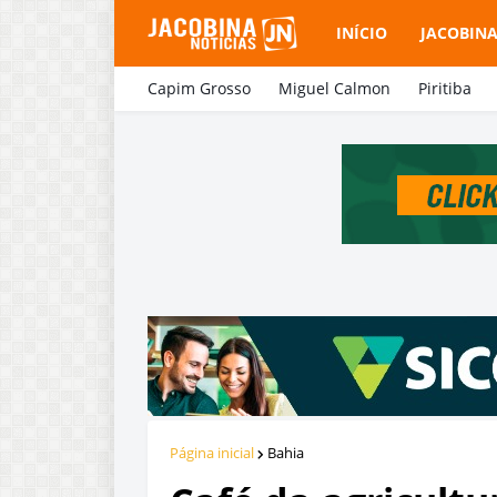
INÍCIO
JACOBIN
Capim Grosso
Miguel Calmon
Piritiba
Página inicial
Bahia