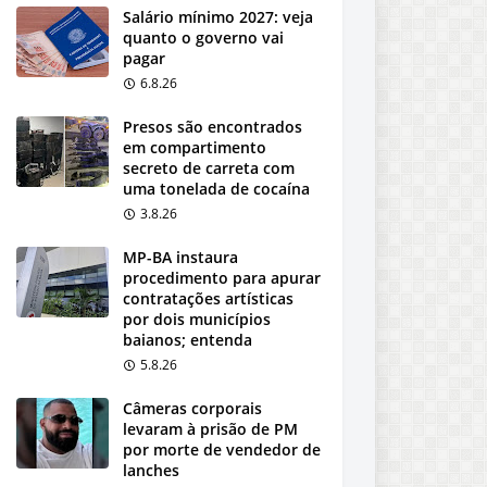
Salário mínimo 2027: veja
quanto o governo vai
pagar
6.8.26
Presos são encontrados
em compartimento
secreto de carreta com
uma tonelada de cocaína
3.8.26
MP-BA instaura
procedimento para apurar
contratações artísticas
por dois municípios
baianos; entenda
5.8.26
Câmeras corporais
levaram à prisão de PM
por morte de vendedor de
lanches