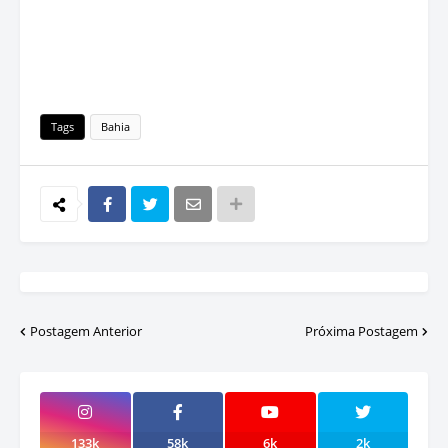
Tags
Bahia
Postagem Anterior
Próxima Postagem
133k
58k
6k
2k