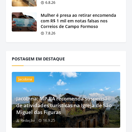
6.8.26
Mulher é presa ao retirar encomenda
com R$ 1 mil em notas falsas nos
Correios de Campo Formoso
7.8.26
POSTAGEM EM DESTAQUE
Jacobina
Jacobina: MP-BA recomenda suspensão
de atividades turísticas na Igreja de São
Miguel das Figuras
Redação
16.9.25