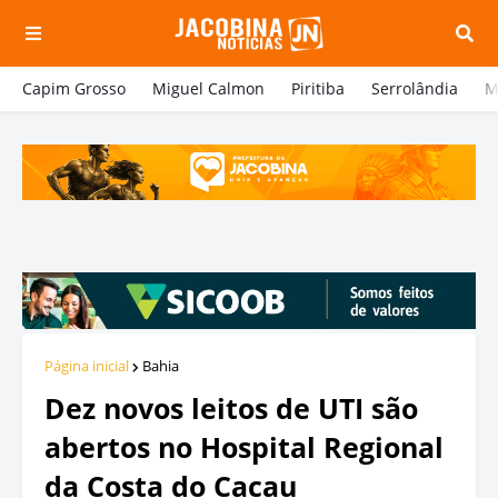
Capim Grosso
Miguel Calmon
Piritiba
Serrolândia
M
Página inicial
Bahia
Dez novos leitos de UTI são
abertos no Hospital Regional
da Costa do Cacau