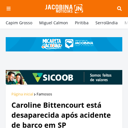
Capim Grosso
Miguel Calmon
Piritiba
Serrolândia
M
Página inicial
Famosos
Caroline Bittencourt está
desaparecida após acidente
de barco em SP