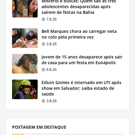
Mistério e buscas: Quem são as três
adolescentes desaparecidas após
saírem de festas na Bahia
7.8.26
Bell Marques chora ao carregar neta
no colo pela primeira vez
3.8.26
Jovem de 15 anos desaparece após sair
de casa para um festa em Eunápolis
6.8.26
Edson Gomes é internado em UTI após
show em Salvador; saiba estado de
saúde
3.8.26
POSTAGEM EM DESTAQUE