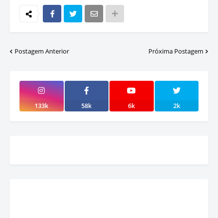
Postagem Anterior
Próxima Postagem
133k
58k
6k
2k