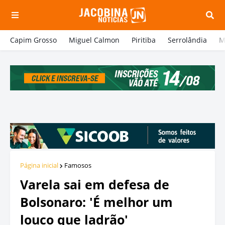
Capim Grosso
Miguel Calmon
Piritiba
Serrolândia
M
Página inicial
Famosos
Varela sai em defesa de
Bolsonaro: 'É melhor um
louco que ladrão'