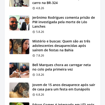
carro na BR-324
4.8.26
Jerônimo Rodrigues comenta prisão de
PM investigada pela morte de Léo
Lanches
5.8.26
Mistério e buscas: Quem são as três
adolescentes desaparecidas após
saírem de festas na Bahia
7.8.26
Bell Marques chora ao carregar neta
no colo pela primeira vez
3.8.26
Jovem de 15 anos desaparece após sair
de casa para um festa em Eunápolis
6.8.26
Edson Gomes é internado em UTI após