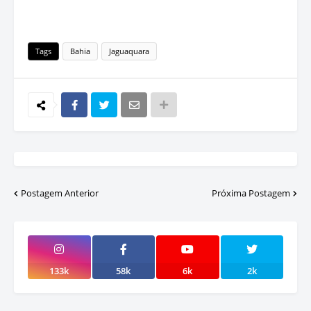
Tags
Bahia
Jaguaquara
Postagem Anterior
Próxima Postagem
133k
58k
6k
2k