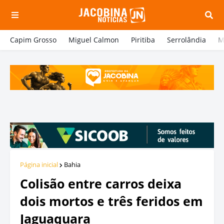
Capim Grosso
Miguel Calmon
Piritiba
Serrolândia
M
Página inicial
Bahia
Colisão entre carros deixa
dois mortos e três feridos em
Jaguaquara