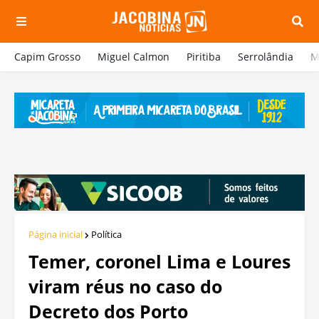
Capim Grosso
Miguel Calmon
Piritiba
Serrolândia
M
Página inicial
Política
Temer, coronel Lima e Loures
viram réus no caso do
Decreto dos Porto