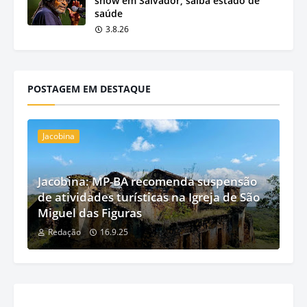
show em Salvador; saiba estado de
saúde
3.8.26
POSTAGEM EM DESTAQUE
Jacobina
Jacobina: MP-BA recomenda suspensão
de atividades turísticas na Igreja de São
Miguel das Figuras
Redação
16.9.25