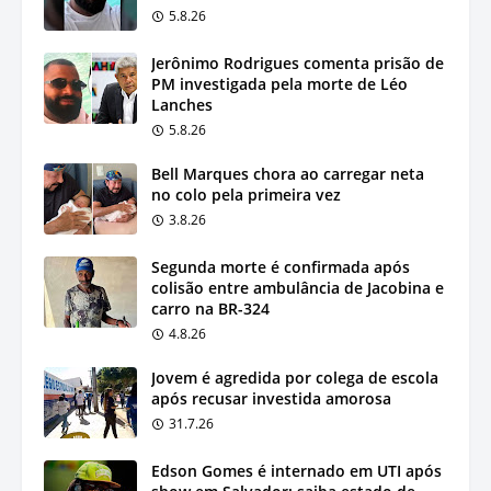
5.8.26
Jerônimo Rodrigues comenta prisão de
PM investigada pela morte de Léo
Lanches
5.8.26
Bell Marques chora ao carregar neta
no colo pela primeira vez
3.8.26
Segunda morte é confirmada após
colisão entre ambulância de Jacobina e
carro na BR-324
4.8.26
Jovem é agredida por colega de escola
após recusar investida amorosa
31.7.26
Edson Gomes é internado em UTI após