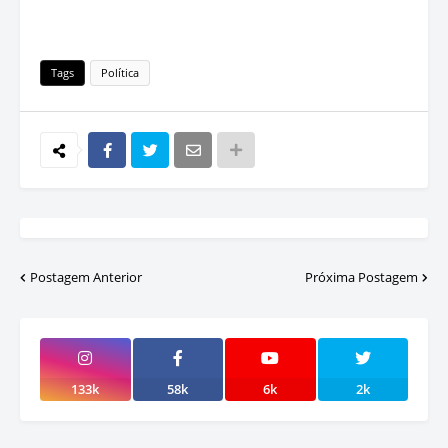
Tags
Política
Postagem Anterior
Próxima Postagem
133k
58k
6k
2k