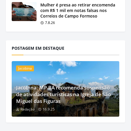
Mulher é presa ao retirar encomenda
com R$ 1 mil em notas falsas nos
Correios de Campo Formoso
7.8.26
POSTAGEM EM DESTAQUE
Jacobina
Jacobina: MP-BA recomenda suspensão
de atividades turísticas na Igreja de São
Miguel das Figuras
Redação
16.9.25