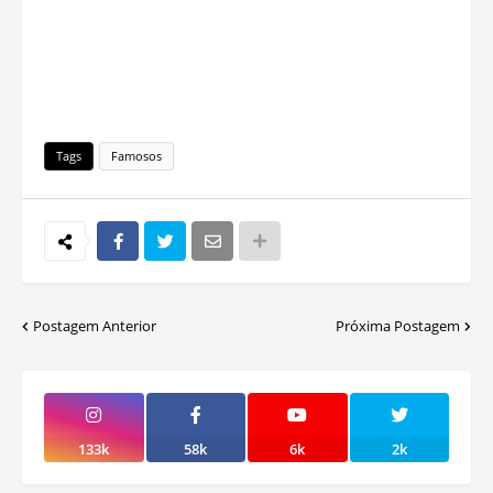
Tags
Famosos
Postagem Anterior
Próxima Postagem
133k
58k
6k
2k