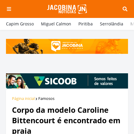
Capim Grosso
Miguel Calmon
Piritiba
Serrolândia
M
Página inicial
Famosos
Corpo da modelo Caroline
Bittencourt é encontrado em
praia