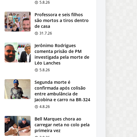
5.8.26
Professora e seis filhos
são mortos a tiros dentro
de casa
31.7.26
Jerônimo Rodrigues
comenta prisão de PM
investigada pela morte de
Léo Lanches
5.8.26
Segunda morte é
confirmada após colisão
entre ambulância de
Jacobina e carro na BR-324
4.8.26
Bell Marques chora ao
carregar neta no colo pela
primeira vez