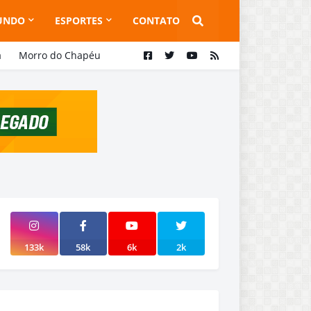
UNDO
ESPORTES
CONTATO
a
Morro do Chapéu
133k
58k
6k
2k