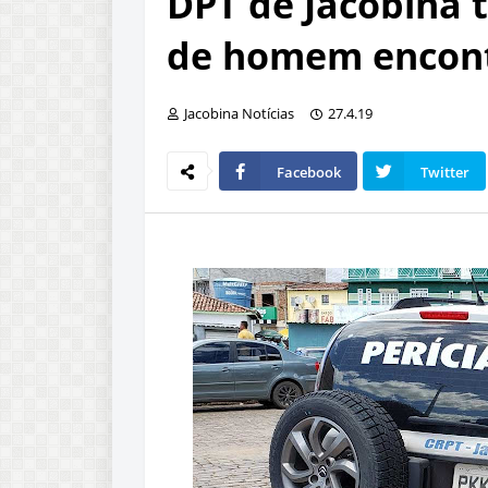
DPT de Jacobina t
de homem encont
Jacobina Notícias
27.4.19
Facebook
Twitter