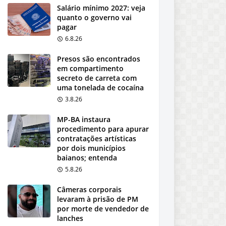
Salário mínimo 2027: veja
quanto o governo vai
pagar
6.8.26
Presos são encontrados
em compartimento
secreto de carreta com
uma tonelada de cocaína
3.8.26
MP-BA instaura
procedimento para apurar
contratações artísticas
por dois municípios
baianos; entenda
5.8.26
Câmeras corporais
levaram à prisão de PM
por morte de vendedor de
lanches