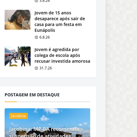
3.8.26
Jovem de 15 anos
desaparece após sair de
casa para um festa em
Eunápolis
6.8.26
Jovem é agredida por
colega de escola após
recusar investida amorosa
31.7.26
POSTAGEM EM DESTAQUE
Jacobina
Jacobina: MP-BA recomenda
suspensão de atividades