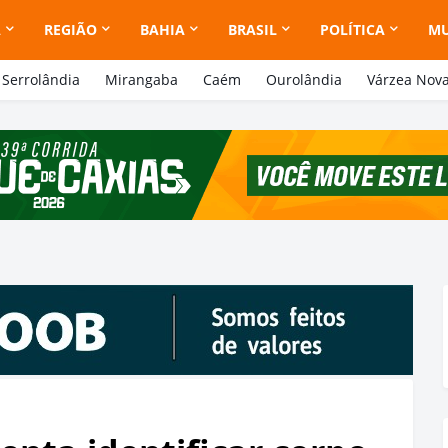
A
REGIÃO
BAHIA
BRASIL
POLÍTICA
M
Serrolândia
Mirangaba
Caém
Ourolândia
Várzea Nov