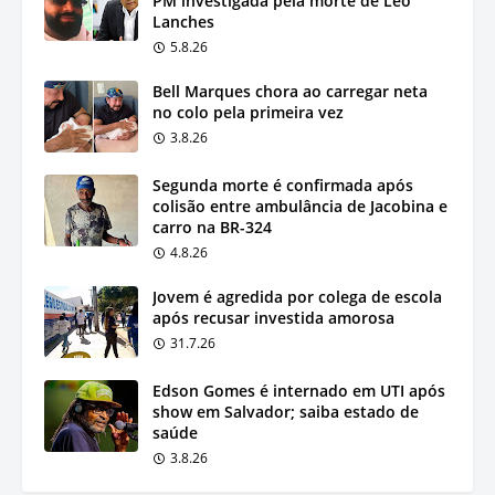
PM investigada pela morte de Léo
Lanches
5.8.26
Bell Marques chora ao carregar neta
no colo pela primeira vez
3.8.26
Segunda morte é confirmada após
colisão entre ambulância de Jacobina e
carro na BR-324
4.8.26
Jovem é agredida por colega de escola
após recusar investida amorosa
31.7.26
Edson Gomes é internado em UTI após
show em Salvador; saiba estado de
saúde
3.8.26