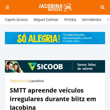
Capim Grosso
Miguel Calmon
Piritiba
Serrolândia
M
Página inicial
Jacobina
SMTT apreende veículos
irregulares durante blitz em
Jacobina