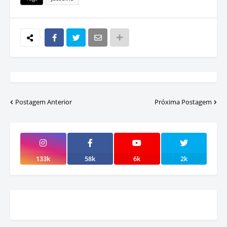
Postagem Anterior
Próxima Postagem
133k
58k
6k
2k