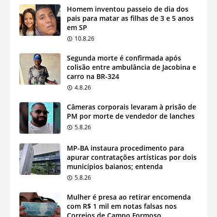
Homem inventou passeio de dia dos
pais para matar as filhas de 3 e 5 anos
em SP
10.8.26
Segunda morte é confirmada após
colisão entre ambulância de Jacobina e
carro na BR-324
4.8.26
Câmeras corporais levaram à prisão de
PM por morte de vendedor de lanches
5.8.26
MP-BA instaura procedimento para
apurar contratações artísticas por dois
municípios baianos; entenda
5.8.26
Mulher é presa ao retirar encomenda
com R$ 1 mil em notas falsas nos
Correios de Campo Formoso