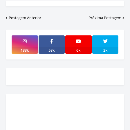
Postagem Anterior
Próxima Postagem
133k
58k
6k
2k