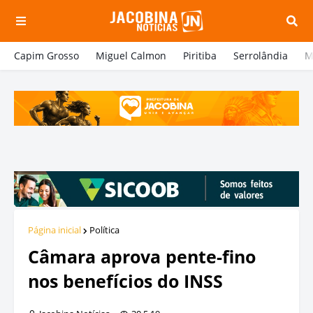
Capim Grosso
Miguel Calmon
Piritiba
Serrolândia
M
Página inicial
Política
Câmara aprova pente-fino
nos benefícios do INSS