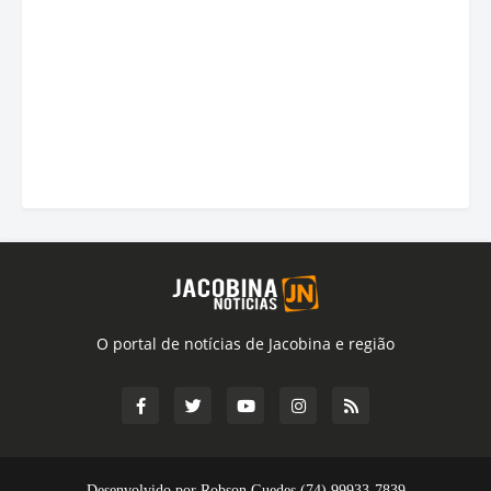
O portal de notícias de Jacobina e região
Desenvolvido por Robson Guedes (74) 99933-7839