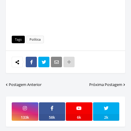
Tags
Política
Postagem Anterior
Próxima Postagem
133k
58k
6k
2k