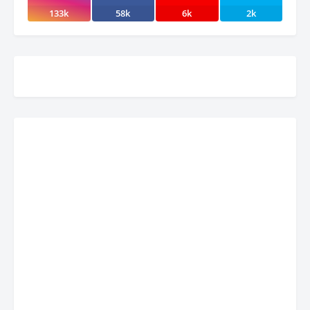
133k
58k
6k
2k