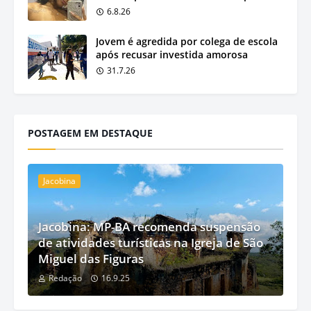
6.8.26
Jovem é agredida por colega de escola
após recusar investida amorosa
31.7.26
POSTAGEM EM DESTAQUE
Jacobina
Jacobina: MP-BA recomenda suspensão
de atividades turísticas na Igreja de São
Miguel das Figuras
Redação
16.9.25