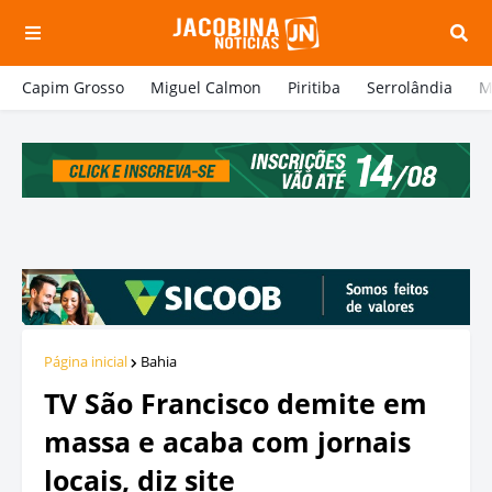
Capim Grosso
Miguel Calmon
Piritiba
Serrolândia
M
Página inicial
Bahia
TV São Francisco demite em
massa e acaba com jornais
locais, diz site