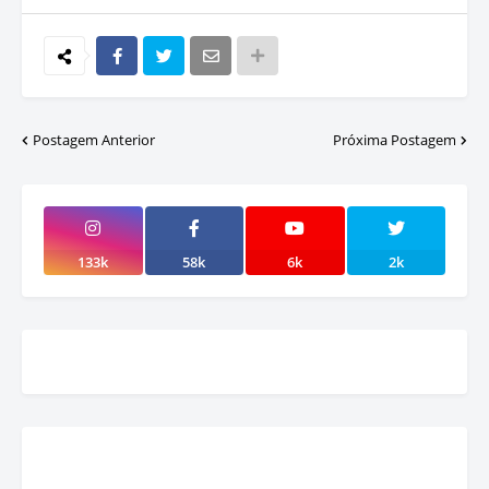
Postagem Anterior
Próxima Postagem
133k
58k
6k
2k