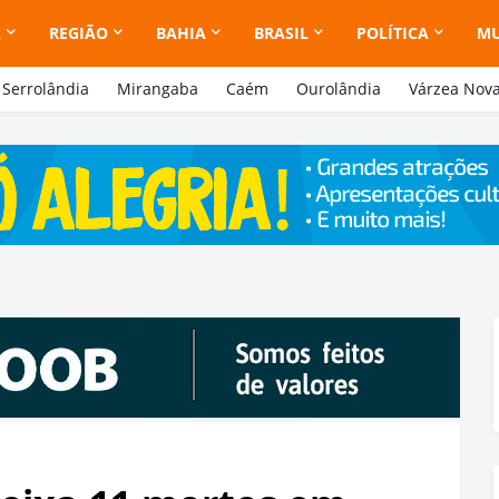
A
REGIÃO
BAHIA
BRASIL
POLÍTICA
M
Serrolândia
Mirangaba
Caém
Ourolândia
Várzea Nov