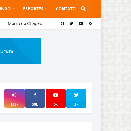
UNDO
ESPORTES
CONTATO
a
Morro do Chapéu
133k
58k
6k
2k