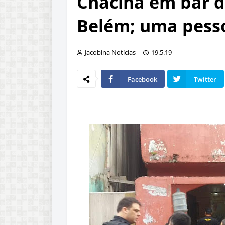
Chacina em bar d
Belém; uma pess
Jacobina Notícias
19.5.19
Facebook
Twitter