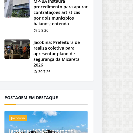
MP-BA instaura
procedimento para apurar
contratações artísticas
por dois municípios
baianos; entenda
5.8.26
Jacobina: Prefeitura de
realiza coletiva para
apresentar plano de
segurança da Micareta
2026
30.7.26
POSTAGEM EM DESTAQUE
Jacobina
Jacobina: MP-BA recomenda