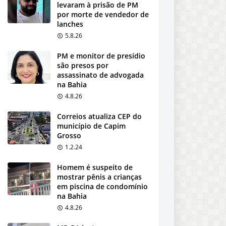
levaram à prisão de PM
por morte de vendedor de
lanches
5.8.26
PM e monitor de presídio
são presos por
assassinato de advogada
na Bahia
4.8.26
Correios atualiza CEP do
município de Capim
Grosso
1.2.24
Homem é suspeito de
mostrar pênis a crianças
em piscina de condomínio
na Bahia
4.8.26