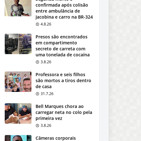
confirmada após colisão
entre ambulância de
Jacobina e carro na BR-324
4.8.26
Presos são encontrados
em compartimento
secreto de carreta com
uma tonelada de cocaína
3.8.26
Professora e seis filhos
são mortos a tiros dentro
de casa
31.7.26
Bell Marques chora ao
carregar neta no colo pela
primeira vez
3.8.26
Câmeras corporais