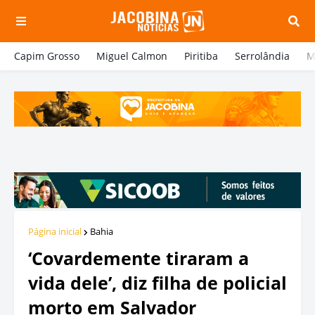
Capim Grosso
Miguel Calmon
Piritiba
Serrolândia
M
Página inicial
Bahia
‘Covardemente tiraram a
vida dele’, diz filha de policial
morto em Salvador