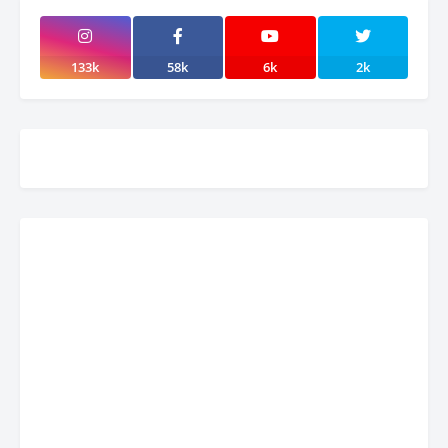
133k
58k
6k
2k