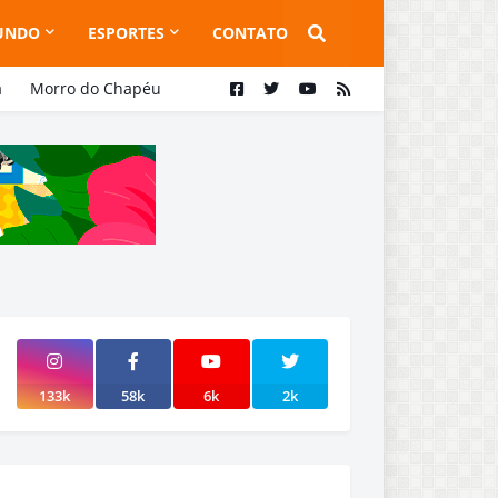
UNDO
ESPORTES
CONTATO
a
Morro do Chapéu
133k
58k
6k
2k