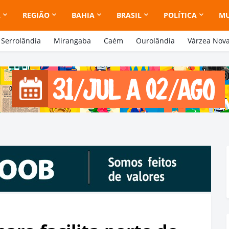
A
REGIÃO
BAHIA
BRASIL
POLÍTICA
M
Serrolândia
Mirangaba
Caém
Ourolândia
Várzea Nov