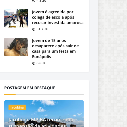
4.8.26
Jovem é agredida por
colega de escola após
recusar investida amorosa
31.7.26
Jovem de 15 anos
desaparece após sair de
casa para um festa em
Eunápolis
6.8.26
POSTAGEM EM DESTAQUE
Jacobina
Jacobina: MP-BA recomenda
suspensão de atividades