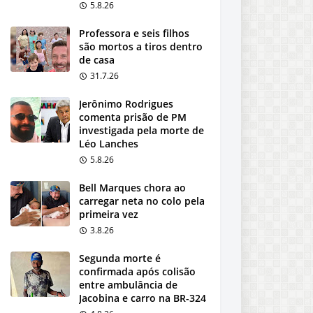
5.8.26
Professora e seis filhos
são mortos a tiros dentro
de casa
31.7.26
Jerônimo Rodrigues
comenta prisão de PM
investigada pela morte de
Léo Lanches
5.8.26
Bell Marques chora ao
carregar neta no colo pela
primeira vez
3.8.26
Segunda morte é
confirmada após colisão
entre ambulância de
Jacobina e carro na BR-324