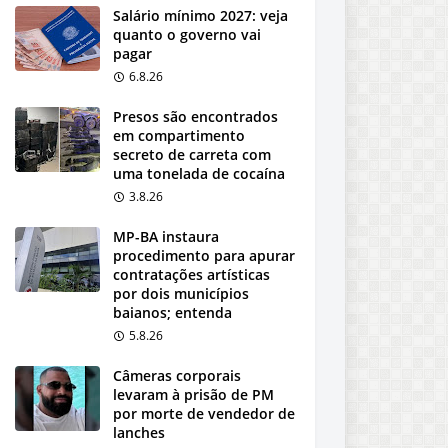
Salário mínimo 2027: veja
quanto o governo vai
pagar
6.8.26
Presos são encontrados
em compartimento
secreto de carreta com
uma tonelada de cocaína
3.8.26
MP-BA instaura
procedimento para apurar
contratações artísticas
por dois municípios
baianos; entenda
5.8.26
Câmeras corporais
levaram à prisão de PM
por morte de vendedor de
lanches