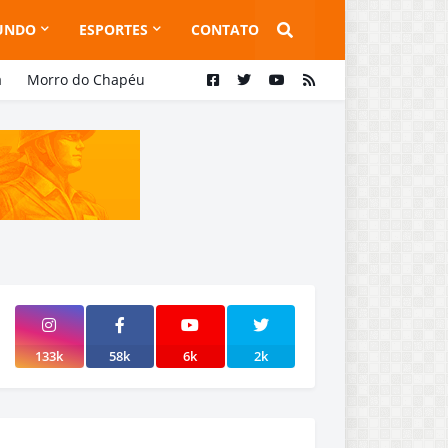
UNDO
ESPORTES
CONTATO
a
Morro do Chapéu
133k
58k
6k
2k