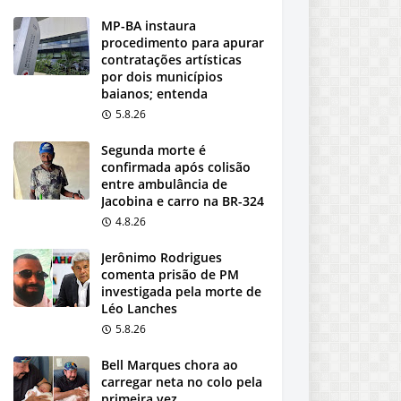
MP-BA instaura
procedimento para apurar
contratações artísticas
por dois municípios
baianos; entenda
5.8.26
Segunda morte é
confirmada após colisão
entre ambulância de
Jacobina e carro na BR-324
4.8.26
Jerônimo Rodrigues
comenta prisão de PM
investigada pela morte de
Léo Lanches
5.8.26
Bell Marques chora ao
carregar neta no colo pela
primeira vez