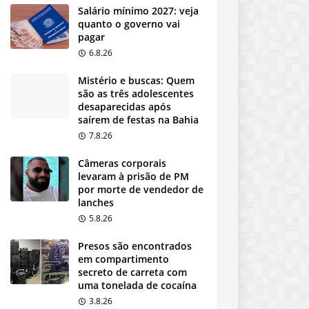
Salário mínimo 2027: veja
quanto o governo vai
pagar
6.8.26
Mistério e buscas: Quem
são as três adolescentes
desaparecidas após
saírem de festas na Bahia
7.8.26
Câmeras corporais
levaram à prisão de PM
por morte de vendedor de
lanches
5.8.26
Presos são encontrados
em compartimento
secreto de carreta com
uma tonelada de cocaína
3.8.26