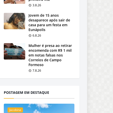
3.8.26
Jovem de 15 anos
desaparece após sair de
casa para um festa em
Eunápolis
6.8.26
Mulher é presa ao retirar
encomenda com R$ 1 mil
em notas falsas nos
Correios de Campo
Formoso
7.8.26
POSTAGEM EM DESTAQUE
Jacobina