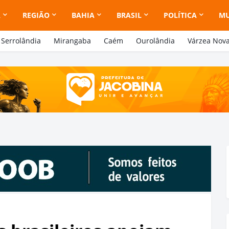
A
REGIÃO
BAHIA
BRASIL
POLÍTICA
M
Serrolândia
Mirangaba
Caém
Ourolândia
Várzea Nov